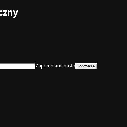
czny
Zapomniane hasło